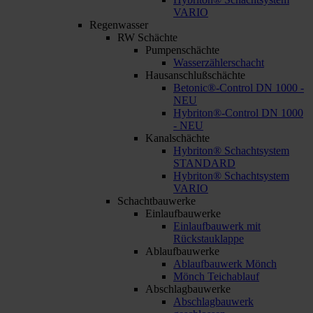
VARIO
Regenwasser
RW Schächte
Pumpenschächte
Wasserzählerschacht
Hausanschlußschächte
Betonic®-Control DN 1000 -
NEU
Hybriton®-Control DN 1000
- NEU
Kanalschächte
Hybriton® Schachtsystem
STANDARD
Hybriton® Schachtsystem
VARIO
Schachtbauwerke
Einlaufbauwerke
Einlaufbauwerk mit
Rückstauklappe
Ablaufbauwerke
Ablaufbauwerk Mönch
Mönch Teichablauf
Abschlagbauwerke
Abschlagbauwerk