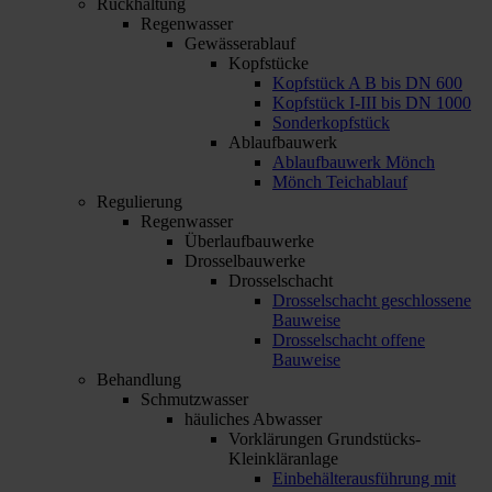
Rückhaltung
Regenwasser
Gewässerablauf
Kopfstücke
Kopfstück A B bis DN 600
Kopfstück I-III bis DN 1000
Sonderkopfstück
Ablaufbauwerk
Ablaufbauwerk Mönch
Mönch Teichablauf
Regulierung
Regenwasser
Überlaufbauwerke
Drosselbauwerke
Drosselschacht
Drosselschacht geschlossene
Bauweise
Drosselschacht offene
Bauweise
Behandlung
Schmutzwasser
häuliches Abwasser
Vorklärungen Grundstücks-
Kleinkläranlage
Einbehälterausführung mit