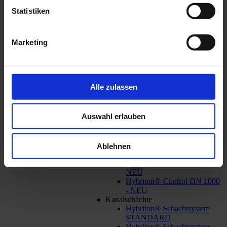
Fuß zur Sichtseite
Statistiken
Deich-Stöpe
Deich-Stöpe
Architektur
Marketing
horizontal
Blöcke
Bänke
Absperrungen
Absperrungen
Alle zulassen
Betonleitsteine - NEU
Wasser
Ableitung
Auswahl erlauben
Schmutzwasser
SW Schächte
Pumpschächte
Wasserzählerschacht
Ablehnen
Hausanschlußschächte
Betonic®-Control DN 1000 -
NEU
Hybriton®-Control DN 1000
- NEU
Kanalschächte
Hybriton® Schachtsystem
STANDARD
Hybriton® Schachtsystem