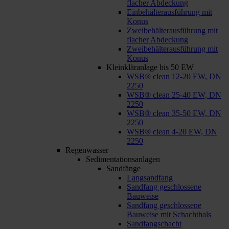
flacher Abdeckung
Einbehälterausführung mit
Konus
Zweibehälterausführung mit
flacher Abdeckung
Zweibehälterausführung mit
Konus
Kleinkläranlage bis 50 EW
WSB® clean 12-20 EW, DN
2250
WSB® clean 25-40 EW, DN
2250
WSB® clean 35-50 EW, DN
2250
WSB® clean 4-20 EW, DN
2250
Regenwasser
Sedimentationsanlagen
Sandfänge
Langsandfang
Sandfang geschlossene
Bauweise
Sandfang geschlossene
Bauweise mit Schachthals
Sandfangschacht