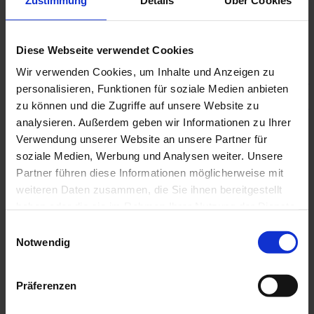
Deich- und Boeschungstreppe
Fertigteiltreppe
Tribüne
Winkelstützwände
Diese Webseite verwendet Cookies
Winkelstützwand Magnum
Wir verwenden Cookies, um Inhalte und Anzeigen zu
Winkelstützwand Magnum
Winkelstützwand Magnum für
personalisieren, Funktionen für soziale Medien anbieten
Geländer
zu können und die Zugriffe auf unsere Website zu
Winkelstützwand Magnum für
analysieren. Außerdem geben wir Informationen zu Ihrer
Geländer mit Fuß zur
Sichtseite
Verwendung unserer Website an unsere Partner für
Winkelstützwand Mega
soziale Medien, Werbung und Analysen weiter. Unsere
Winkelstützwand Mega
Partner führen diese Informationen möglicherweise mit
Winkelstützwand Mega für
Geländer
weiteren Daten zusammen, die Sie ihnen bereitgestellt
Winkelstützwand Mega für
haben oder die sie im Rahmen Ihrer Nutzung der Dienste
Geländer mit Fuß zur
gesammelt haben.
Sichtseite
Einwilligungsauswahl
Winkelstützwand Maxi
Notwendig
Winkelstützwand Maxi
Winkelstützwand Maxi mit
Fuß zur Sichtseite
Präferenzen
Winkelstützwand Medium
Winkelstützwand Medium
Winkelstützwand Medium