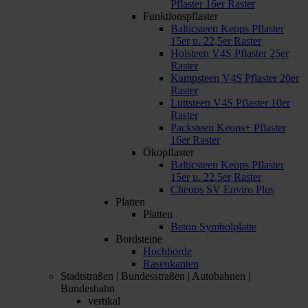
Pflaster 16er Raster
Funktionspflaster
Balticsteen Keops Pflaster
15er u. 22,5er Raster
Holsteen V4S Pflaster 25er
Raster
Kampsteen V4S Pflaster 20er
Raster
Lüttsteen V4S Pflaster 10er
Raster
Packsteen Keops+ Pflaster
16er Raster
Ökopflaster
Balticsteen Keops Pflaster
15er u. 22,5er Raster
Cheops SV Enviro Plus
Platten
Platten
Beton Symbolplatte
Bordsteine
Hochborde
Rasenkanten
Stadtstraßen | Bundesstraßen | Autobahnen |
Bundesbahn
vertikal