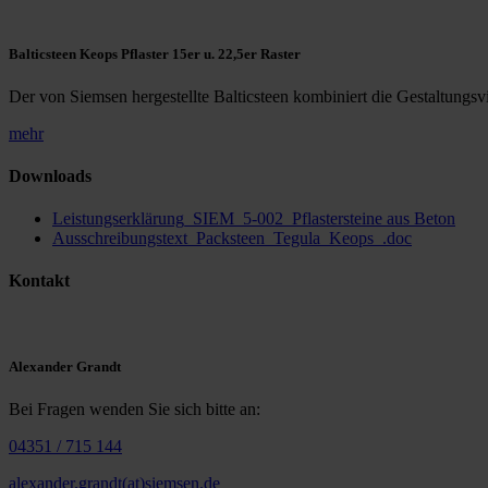
Balticsteen Keops Pflaster 15er u. 22,5er Raster
Der von Siemsen hergestellte Balticsteen kombiniert die Gestaltungsvie
mehr
Downloads
Leistungserklärung_SIEM_5-002_Pflastersteine aus Beton
Ausschreibungstext_Packsteen_Tegula_Keops_.doc
Kontakt
Alexander Grandt
Bei Fragen wenden Sie sich bitte an:
04351 / 715 144
alexander.grandt(at)siemsen.de