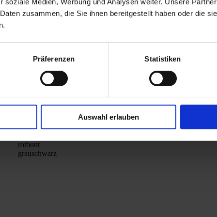
Farbe
r soziale Medien, Werbung und Analysen weiter. Unsere Partner
2
g/m
 Daten zusammen, die Sie ihnen bereitgestellt haben oder die s
grau
n.
ziegelrot
anthrazit
heidebraun
0
sandbraun
Präferenzen
Statistiken
rotbunt
grauschwarz
muschelkalk
grau
ziegelrot
Auswahl erlauben
anthrazit
0
heidebraun
sandbraun
rotbunt
grauschwarz