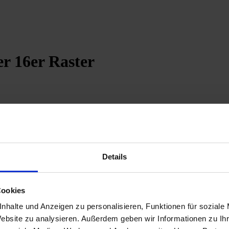
er 16er Raster
n zeitloses Aussehen besticht. Durch eine spezielle Nachbehandlung wird
elegante, rustikale Optik von Natursteinpflaster mit den Vorzügen eines
Details
EN 1338 DI/DIK
Cookies
nhalte und Anzeigen zu personalisieren, Funktionen für soziale
Website zu analysieren. Außerdem geben wir Informationen zu I
wicht