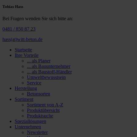
Tobias Hass
Bei Fragen wenden Sie sich bitte an:
0481 / 850 87 23
hass(at)witt-beton.de
Startseite
Ihre Vorteile
... als Planer
... als Bauunternehmer
... als Baustoff-Händler
Umweltbewusstsein
Service
Herstellung
Betonsorten
Sortiment
Sortiment von A-Z
Produktübersicht
Produktsuche
Speziallösungen
Unternehmen
Newsletter