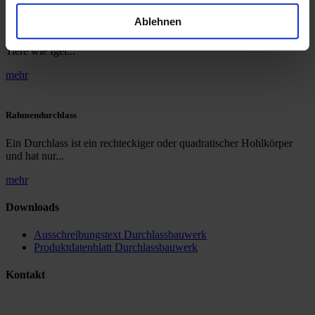
Kleintierdurchlass
Ablehnen
Damit Amphibien, wie Moorfrösche und Lurche, als auch größere
Tiere wie Igel...
mehr
Rahmendurchlass
Ein Durchlass ist ein rechteckiger oder quadratischer Hohlkörper
und hat nur...
mehr
Downloads
Ausschreibungstext Durchlassbauwerk
Produktdatenblatt Durchlassbauwerk
Kontakt