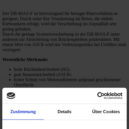
Der DB 80AS-F ist hervorragend für beengte Platzverhältnis-se
geeignet. Durch seine fixe Verankerung im Beton, die mittels
Klebeankern erfolgt, wird die Verschiebung im Anprallfall sehr
gering gehalten.
Durch die geringe Systemverschiebung ist der DB 80AS-F unter
anderem zur Absicherung von Brückenpfeilern prädestiniert. Mit
einem Wert von ASI B wird das Verletzungsrisiko bei Unfällen stark
verringert.
Wesentliche Merkmale:
hohe Rückhaltesicherheit (H2)
gute Insassensicherheit (ASI B)
hoher Schutz von Motorradfahrern aufgrund geschlossener
Oberfläche
geringe Instandhaltungskosten
minimale Systemverschiebung
Zustimmung
Details
Über Cookies
Technische Daten
DELTABLOC® DB 80AS-F