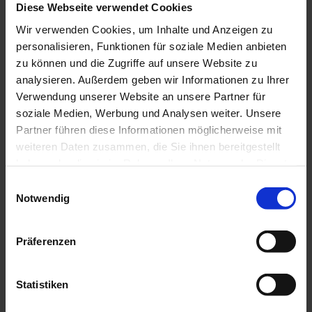
Diese Webseite verwendet Cookies
Wir verwenden Cookies, um Inhalte und Anzeigen zu
Technische Eigenschaften
personalisieren, Funktionen für soziale Medien anbieten
frost- und tausalzbeständig (je nach
Betoneigenschaften
zu können und die Zugriffe auf unsere Website zu
länderspezifischer Anforderung)
analysieren. Außerdem geben wir Informationen zu Ihrer
Kupplung
patentiertes Kupplungssystem, feuerverzinkt
Verwendung unserer Website an unsere Partner für
Zugband
patentiertes Stahlzugband, feuerverzinkt
soziale Medien, Werbung und Analysen weiter. Unsere
Sonderlängen
auf Anfrage
geprüfte Rückstrahler,
Partner führen diese Informationen möglicherweise mit
Zubehör
Verkehrszeichenhalterungen, Stoßfugenkeile,
weiteren Daten zusammen, die Sie ihnen bereitgestellt
...
haben oder die sie im Rahmen Ihrer Nutzung der Dienste
6m-Elemente: r>=65m (
kleinere
Kurvenradien
gesammelt haben.
Kurvenradien auf Anfrage möglich)
Einwilligungsauswahl
Verankerung bei jedem Element: 4x M20-
Notwendig
Sonstiges
Schrauben in Beton
Präferenzen
Prüfergebnisse nach EN 1317-2
System
DB 80AS-F
Statistiken
Elementlänge
6m
Aufhaltestufe
H2