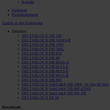
Kontakt
Sortiment
Produktübersicht
Zurück zu den Kategorien
Deltabloc
DELTABLOC® DB 100
DELTABLOC® DB 100AS-R
DELTABLOC® DB 100S
DELTABLOC® DB 50SL
DELTABLOC® DB 65S
DELTABLOC® DB 80
DELTABLOC® DB 80AS-A
DELTABLOC® DB 80AS-E
DELTABLOC® DB 80AS-F
DELTABLOC® DB 80AS-R
DELTABLOC® DB 80F
DELTABLOC® SafeLink® DB 100S - In-Situ 90 Step
DELTABLOC® SafeLink® DB 80F-EDSP
DELTABLOC® SafeLink® DB 80F-SR
DELTABLOC® SB 50
Downloads