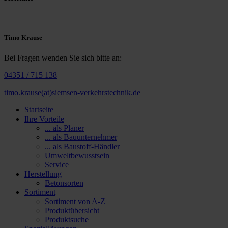
Timo Krause
Bei Fragen wenden Sie sich bitte an:
04351 / 715 138
timo.krause(at)siemsen-verkehrstechnik.de
Startseite
Ihre Vorteile
... als Planer
... als Bauunternehmer
... als Baustoff-Händler
Umweltbewusstsein
Service
Herstellung
Betonsorten
Sortiment
Sortiment von A-Z
Produktübersicht
Produktsuche