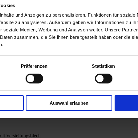
Cookies
ngen, Zubehör für Lärm- und Sichtschutz
m*, 6m-Elemente: r>=350m*
nhalte und Anzeigen zu personalisieren, Funktionen für soziale
Website zu analysieren. Außerdem geben wir Informationen zu I
lzen je 6m
r soziale Medien, Werbung und Analysen weiter. Unsere Partner
 Daten zusammen, die Sie ihnen bereitgestellt haben oder die s
n.
Präferenzen
Statistiken
Auswahl erlauben
mit Versteifungsblech