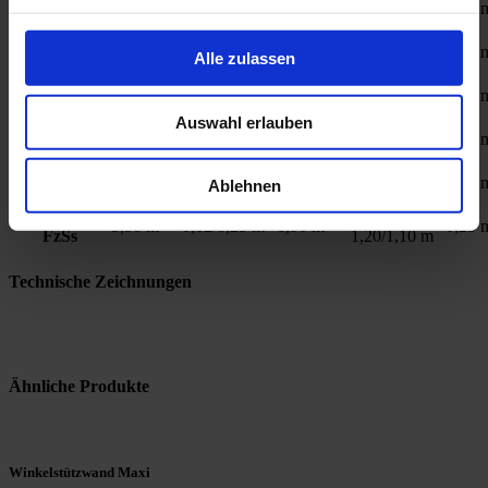
2,30 m
0,12/0,25 m
1,10 m
0,25 
FzSs
0,70/0,40 m
Maxi 255
b/h =
2,55 m
0,12/0,25 m
1,25 m
0,25 
Alle zulassen
FzSs
0,90/0,50 m
Maxi 280
b/h =
2,80 m
0,12/0,25 m
1,40 m
0,25 
FzSs
1,00/0,60 m
Auswahl erlauben
Maxi 305
b/h =
3,05 m
0,12/0,25 m
1,55 m
0,25 
FzSs
1,00/0,80 m
Maxi 330
b/h =
3,30 m
0,12/0,25 m
1,70 m
0,25 
Ablehnen
FzSs
1,10/1,00 m
Maxi 350
b/h =
3,50 m
0,12/0,25 m
1,90 m
0,25 
FzSs
1,20/1,10 m
Technische Zeichnungen
Ähnliche Produkte
Winkelstützwand Maxi