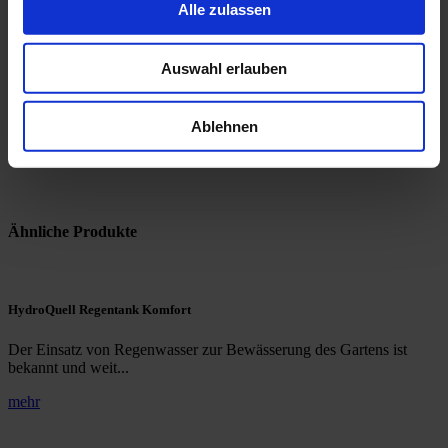
Alle zulassen
*: Die Betonzisterne Typ HQR-3000 wird nur mit einem Zulauf DN
100 (ohne Üblauf und ohne Leerrohranschluß) gelierfert. Der
Überlauf ist im mitgelieferten KG-Rohr DN 100/DN 100 enthalten.
Auswahl erlauben
Technische Zeichnungen
Ablehnen
Ähnliche Produkte
HydroQuell Regentank Komfort
Der Einsatz von Regenwasser zur Bewässerung des Gartens ist
bekannt und weit...
mehr