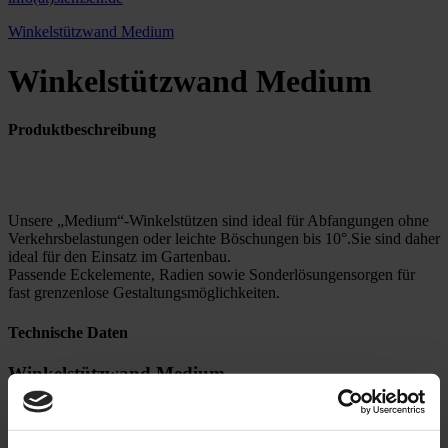
Winkelstützwand Medium
Winkelstützwand Medium
Produktbeschreibung
Unsere „Medium“-Winkelstützen sind ideal für Abfangungen ohne
Verkehrsbelastungen oder leichte Böschungen bis 10°.Sie sind daher
ideal für den Einsatz im Gartenbau.
Passende Eckelemente, Radien sowie Sonderlösungensorgen für
fast grenzenlose Gestaltungsmöglichkeiten.
Technische Daten
Winkelstützwand Medium
Baulänge (Standard): 1,00 m
Betonfestigkeit: C30/37 LP