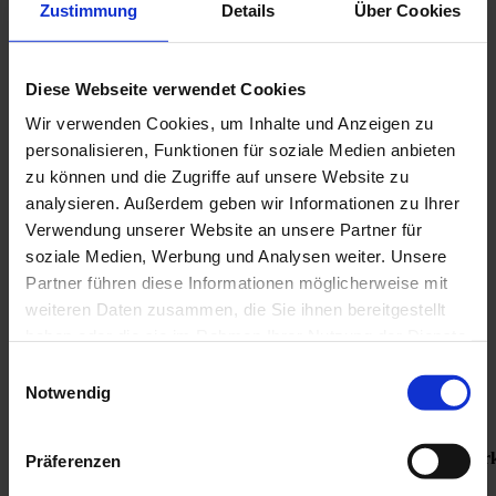
Zustimmung
Details
Über Cookies
Expositionsklasse und Betondeckung "c":
- Luftseitig (Sichtseite und Wandkopf): XC4, XD3, XS3, XF4 c =
50 mm
- Erdseitig (Wandrückseite zum Fuß): XC4, XF4, XA2 c = 35 mm
Diese Webseite verwendet Cookies
- Sohle-Erdseitig (allseitig): XC2, XF4, XA2 c = 30 mm
Wir verwenden Cookies, um Inhalte und Anzeigen zu
Feuchtigkeitsklasse: WA
personalisieren, Funktionen für soziale Medien anbieten
Einbindetiefe: 25 cm
zu können und die Zugriffe auf unsere Website zu
Lastfall: ohne Verkehrslasten
analysieren. Außerdem geben wir Informationen zu Ihrer
max. Böschungswinkel ohne Verkehrslast: alpha = 10°
Verwendung unserer Website an unsere Partner für
Reibungswinkel: phi = 35° / gamma = 19,0 kN/m³
soziale Medien, Werbung und Analysen weiter. Unsere
Bewehrung: statisch
Wandstärke am Kopf: d = 10 cm
Partner führen diese Informationen möglicherweise mit
weiteren Daten zusammen, die Sie ihnen bereitgestellt
Sichtbetonklasse: für die in Sicht geplanten Flächen (Luftseitig) =
haben oder die sie im Rahmen Ihrer Nutzung der Dienste
schalungsglatt SB 2
die erdseitigen Betonflächen sind rau, ohne weitere Ansprüche
gesammelt haben.
Einwilligungsauswahl
Notwendig
Sporn
statische
Bezeichnung
Bauhöhe
Wandstärke
zur
Fußstär
Präferenzen
Fußlänge
Sichtseite