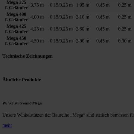
Mega 375
3,75 m
0,15/0,25 m
1,95 m
0,45 m
0,25 m
f. Geländer
Mega 400
4,00 m
0,15/0,25 m
2,10 m
0,45 m
0,25 m
f. Geländer
Mega 425
4,25 m
0,15/0,25 m
2,60 m
0,45 m
0,25 m
f. Geländer
Mega 450
4,50 m
0,15/0,25 m
2,80 m
0,45 m
0,30 m
f. Geländer
Technische Zeichnungen
Ähnliche Produkte
Winkelstützwand Mega
Unsere Winkelstützen der Baureihe „Mega“ sind statisch bemessen für
mehr