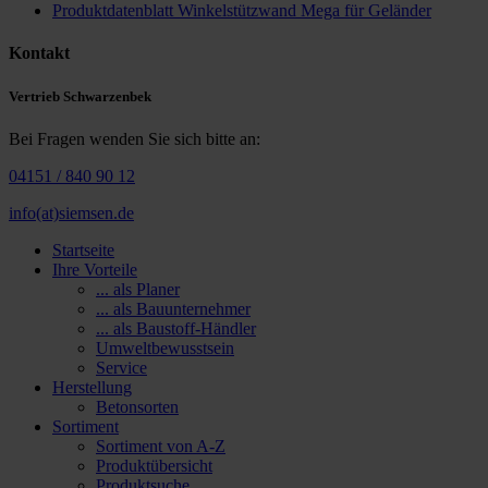
Produktdatenblatt Winkelstützwand Mega für Geländer
Kontakt
Vertrieb Schwarzenbek
Bei Fragen wenden Sie sich bitte an:
04151 / 840 90 12
info(at)siemsen.de
Startseite
Ihre Vorteile
... als Planer
... als Bauunternehmer
... als Baustoff-Händler
Umweltbewusstsein
Service
Herstellung
Betonsorten
Sortiment
Sortiment von A-Z
Produktübersicht
Produktsuche