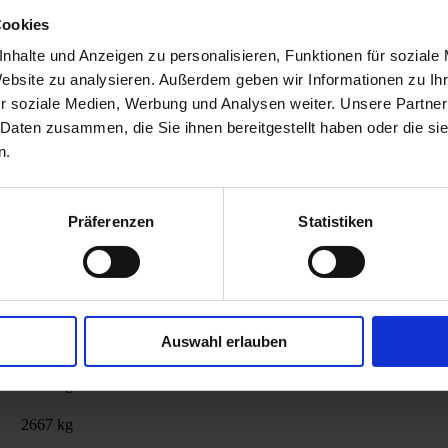
Cookies
639 kg
nhalte und Anzeigen zu personalisieren, Funktionen für soziale
747 kg
Website zu analysieren. Außerdem geben wir Informationen zu I
r soziale Medien, Werbung und Analysen weiter. Unsere Partner
855 kg
 Daten zusammen, die Sie ihnen bereitgestellt haben oder die s
981 kg
n.
1107 kg
Präferenzen
Statistiken
1233 kg
1413 kg
2187 kg
Auswahl erlauben
2367 kg
2487 kg
2667 kg