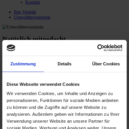
Kontakt
Ihre Vorteile
Umweltbewusstsein
Natürlich mitgedacht
Umweltbewusstsein
Zustimmung
Details
Über Cookies
Der Erhalt einer lebenswerten Umwelt setzt den verantwortlichen
Umgang mit natürlichen Ressourcen voraus. Deswegen sind wir bei
Tiefbau System Technik permanent daran interessiert, unsere
Diese Webseite verwendet Cookies
Arbeitsprozesse und -abläufe so zu optimieren, dass Belastungen für
unser Ökosystem weitgehend minimiert bzw. im besten Fall
Wir verwenden Cookies, um Inhalte und Anzeigen zu
komplett vermieden werden.
personalisieren, Funktionen für soziale Medien anbieten
Sämtliche Betonprodukte unseres Sortiments werden aus regionalen
zu können und die Zugriffe auf unsere Website zu
Ausgangsstoffen und unter möglichst geringem Energieaufwand
analysieren. Außerdem geben wir Informationen zu Ihrer
hergestellt. Dank ihrer Zusammensetzung aus den natürlichen
Bestandteilen Kies, Sand, Wasser, Naturstein und Zement können
Verwendung unserer Website an unsere Partner für
sie hervorragend recycelt werden.
soziale Medien, Werbung und Analysen weiter. Unsere