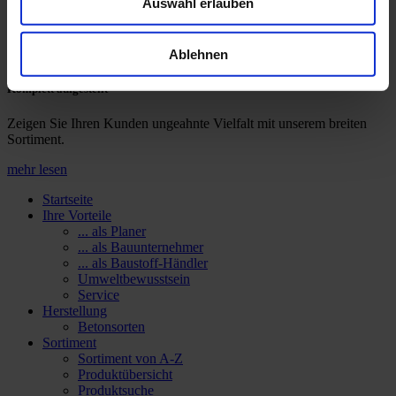
Auswahl erlauben
mehr lesen
Sie sind Baustoffhändler?
Ablehnen
Komplett aufgestellt
Zeigen Sie Ihren Kunden ungeahnte Vielfalt mit unserem breiten
Sortiment.
mehr lesen
Startseite
Ihre Vorteile
... als Planer
... als Bauunternehmer
... als Baustoff-Händler
Umweltbewusstsein
Service
Herstellung
Betonsorten
Sortiment
Sortiment von A-Z
Produktübersicht
Produktsuche