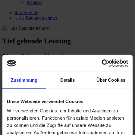
Kontakt
Ihre Vorteile
... als Bauunternehmer
Tief gehende Leistung
Ihre Vorteile als
Bauunternehmer
Zustimmung
Details
Über Cookies
Alles aus einer Hand: Für Bauunternehmer bietet Tiefbau System
Technik den kompletten Service von der Konzeption, über die
Planung bis zur Anlieferung. Wir sind ab dem ersten Entwurf eines
Projekts an Ihrer Seite und beraten Sie hingehend der optimalen
Diese Webseite verwendet Cookies
tiefbaulichen Basis. Unsere erfahrenen Ingenieure empfehlen
Vorgehensweisen, Produkte und Verfahren. In Kooperation mit
Wir verwenden Cookies, um Inhalte und Anzeigen zu
Planern und Gewerken sorgen wir so für eine reibungslose und
personalisieren, Funktionen für soziale Medien anbieten
zügige Bauphase.
zu können und die Zugriffe auf unsere Website zu
Dafür liefern wir Ihnen alle benötigen Betonfertigteile einwandfrei
analysieren. Außerdem geben wir Informationen zu Ihrer