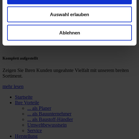
Umfassend versorgt
Auswahl erlauben
Wir bieten Ihnen alle Bestandteile Ihres Projektes aus einer Hand.
mehr lesen
Ablehnen
Sie sind Baustoffhändler?
Komplett aufgestellt
Zeigen Sie Ihren Kunden ungeahnte Vielfalt mit unserem breiten
Sortiment.
mehr lesen
Startseite
Ihre Vorteile
... als Planer
... als Bauunternehmer
... als Baustoff-Händler
Umweltbewusstsein
Service
Herstellung