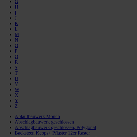
G
H
I
J
K
L
M
N
O
P
Q
R
S
T
U
V
W
X
Y
Z
Ablaufbauwerk Mönch
Abschlagbauwerk geschlossen
Abschlagbauwerk geschlossen, Polygonal
Backsteen Keops+ Pflaster 12er Raster