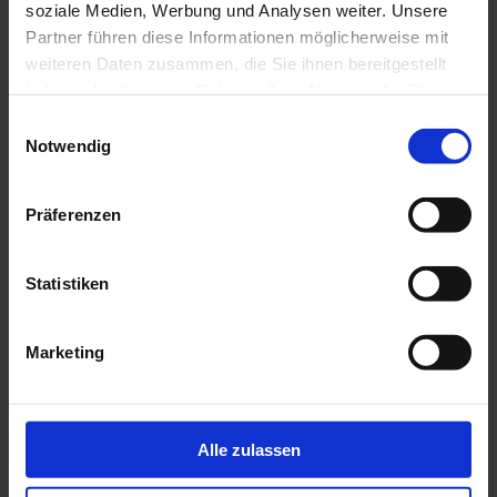
Durchlassbauwerk
soziale Medien, Werbung und Analysen weiter. Unsere
Einbehälterausführung mit flacher Abdeckung
Partner führen diese Informationen möglicherweise mit
Einbehälterausführung mit Konus
weiteren Daten zusammen, die Sie ihnen bereitgestellt
Einlaufbauwerk mit Rückstauklappe
Entwässerungs-Kaskade
haben oder die sie im Rahmen Ihrer Nutzung der Dienste
Fertigteiltreppe
gesammelt haben.
Einwilligungsauswahl
Hochborde
Notwendig
Holsteen V4S Pflaster 25er Raster
Hybriton® Schachtsystem STANDARD
Hybriton® Schachtsystem VARIO
Hybriton®-Control DN 1000 - NEU
Präferenzen
HydroQuell Regentank Garten
HydroQuell Regentank Komfort
HydroQuell Regentank Standard
Statistiken
Kampsteen V4S Pflaster 20er Raster
Kleintierdurchlass
Kopfstück A B bis DN 600
Kopfstück I-III bis DN 1000
Marketing
Lamellenklärer
Langsandfang
Lüttsteen Pflaster 10er Raster
Lüttsteen V4S Pflaster 10er Raster
Mönch Teichablauf
Alle zulassen
Muldensteine
Packsteen Keops+ Pflaster 16er Raster