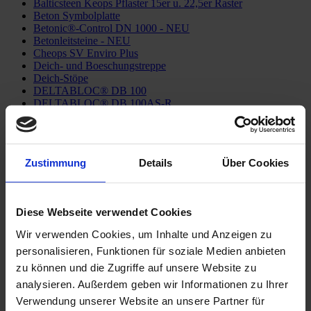
Balticsteen Keops Pflaster 15er u. 22,5er Raster
Beton Symbolplatte
Betonic®-Control DN 1000 - NEU
Betonleitsteine - NEU
Cheops SV Enviro Plus
Deich- und Boeschungstreppe
Deich-Stöpe
DELTABLOC® DB 100
DELTABLOC® DB 100AS-R
DELTABLOC® DB 100S
DELTABLOC® DB 50SL
DELTABLOC® DB 65S
DELTABLOC® DB 80
Zustimmung
Details
Über Cookies
DELTABLOC® DB 80AS-A
DELTABLOC® DB 80AS-E
DELTABLOC® DB 80AS-F
DELTABLOC® DB 80AS-R
Diese Webseite verwendet Cookies
DELTABLOC® DB 80F
DELTABLOC® SafeLink® DB 100S - In-Situ 90 Step
Wir verwenden Cookies, um Inhalte und Anzeigen zu
DELTABLOC® SafeLink® DB 80F-EDSP
personalisieren, Funktionen für soziale Medien anbieten
DELTABLOC® SafeLink® DB 80F-SR
DELTABLOC® SB 50
zu können und die Zugriffe auf unsere Website zu
DrainCurb PA®
analysieren. Außerdem geben wir Informationen zu Ihrer
Drosselschacht geschlossene Bauweise
Verwendung unserer Website an unsere Partner für
Drosselschacht offene Bauweise